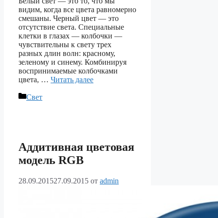
Белый свет — это то, что мы
видим, когда все цвета равномерно
смешаны. Черный цвет — это
отсутствие света. Специальные
клетки в глазах — колбочки —
чувствительны к свету трех
разных длин волн: красному,
зеленому и синему. Комбинируя
воспринимаемые колбочками
цвета, …
Читать далее
Рубрики
Свет
Аддитивная цветовая
модель RGB
28.09.2015
27.09.2015
от
admin