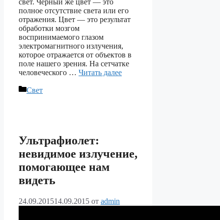
свет. Черный же цвет — это
полное отсутствие света или его
отражения. Цвет — это результат
обработки мозгом
воспринимаемого глазом
электромагнитного излучения,
которое отражается от объектов в
поле нашего зрения. На сетчатке
человеческого …
Читать далее
Рубрики
Свет
Ультрафиолет:
невидимое излучение,
помогающее нам
видеть
24.09.2015
14.09.2015
от
admin