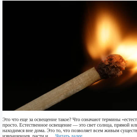
Это что еще за освещение такое? Что означают термины «естес
просто. Естественное освещение — это свет солнца, прямой или
находимся вне дома. Это то, что позволяет всем живым сущес
извращенцев, расти и …
Читать далее