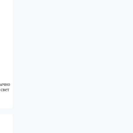
бычно
 свет