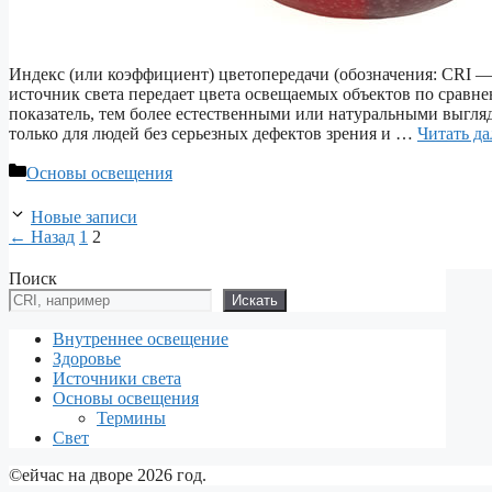
Индекс (или коэффициент) цветопередачи (обозначения: CRI — c
источник света передает цвета освещаемых объектов по сравн
показатель, тем более естественными или натуральными выгля
только для людей без серьезных дефектов зрения и …
Читать да
Рубрики
Основы освещения
Новые записи
Страница
Страница
←
Назад
1
2
Поиск
Искать
Внутреннее освещение
Здоровье
Источники света
Основы освещения
Термины
Свет
©ейчас на дворе 2026 год.